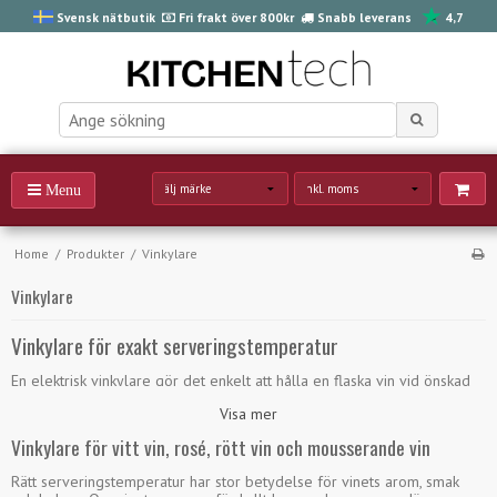
Svensk nätbutik
Fri frakt över 800kr
Snabb leverans
4,7
Home
/
Produkter
/
Vinkylare
Vinkylare
Vinkylare för exakt serveringstemperatur
En elektrisk vinkylare gör det enkelt att hålla en flaska vin vid önskad
serveringstemperatur. Hos KitchenTech hittar du kompakta vinkylare för
Visa mer
en flaska, utvecklade för användning direkt vid matbordet, på terrassen
eller i uteköket.
Vinkylare för vitt vin, rosé, rött vin och mousserande vin
Vinkylarna kombinerar elektronisk temperaturstyrning med en elegant
och platsbesparande design. Temperaturen kan ställas in från 5–18 °C,
Rätt serveringstemperatur har stor betydelse för vinets arom, smak
vilket gör modellerna lämpliga för bland annat vitt vin, rosé,