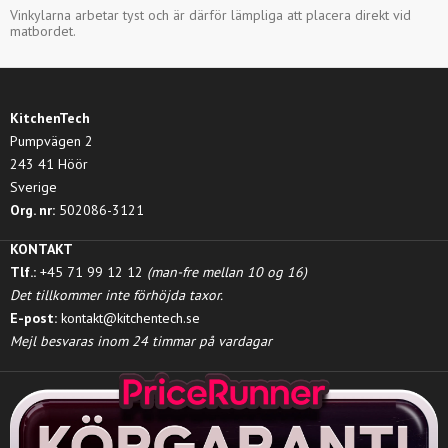
Vinkylarna arbetar tyst och är därför lämpliga att placera direkt vid
matbordet.
KitchenTech
Pumpvägen 2
243 41 Höör
Sverige
Org. nr:
502086-3121
KONTAKT
Tlf.:
+45 71 99 12 12
(man-fre mellan 10 og 16)
Det tillkommer inte förhöjda taxor.
E-post:
kontakt@kitchentech.se
Mejl besvaras inom 24 timmar på vardagar