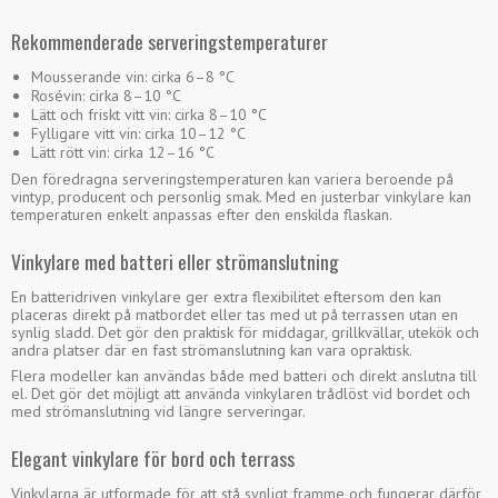
Rekommenderade serveringstemperaturer
Mousserande vin: cirka 6–8 °C
Rosévin: cirka 8–10 °C
Lätt och friskt vitt vin: cirka 8–10 °C
Fylligare vitt vin: cirka 10–12 °C
Lätt rött vin: cirka 12–16 °C
Den föredragna serveringstemperaturen kan variera beroende på
vintyp, producent och personlig smak. Med en justerbar vinkylare kan
temperaturen enkelt anpassas efter den enskilda flaskan.
Vinkylare med batteri eller strömanslutning
En batteridriven vinkylare ger extra flexibilitet eftersom den kan
placeras direkt på matbordet eller tas med ut på terrassen utan en
synlig sladd. Det gör den praktisk för middagar, grillkvällar, utekök och
andra platser där en fast strömanslutning kan vara opraktisk.
Flera modeller kan användas både med batteri och direkt anslutna till
el. Det gör det möjligt att använda vinkylaren trådlöst vid bordet och
med strömanslutning vid längre serveringar.
Elegant vinkylare för bord och terrass
Vinkylarna är utformade för att stå synligt framme och fungerar därför