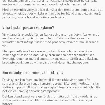
och balans. Om vinet serveras för kallt kan smaknyanserna dämpas,
mousserande vin och lättare röda viner.
medan ett för varmt vin kan upplevas tungt och mindre friskt.
Med en elektrisk vinkylare kan du välja den temperatur som passar det
Elektrisk vinkylare för en flaska
aktuella vinet. Det gör vinkylaren lämplig för bland annat vitt vin, rosé,
prosecco, cava och andra mousserande viner.
En elektrisk vinkylare är ett praktiskt alternativ till en traditionell
vinkylare med is. Du slipper smältande is och vatten runt flaskan,
Vilka flaskor passar i vinkylaren?
samtidigt som temperaturen kan ställas in mer exakt.
Vinkylaren är särskilt lämplig när flaskan ska stå framme under hela
Vinkylarna är avsedda för en flaska och passar vanligtvis flaskor med
middagen. Den hjälper till att hålla vinet vid den valda temperaturen
en diameter på upp till 90 mm. Det omfattar de flesta vanliga
och fungerar samtidigt som en elegant presentation på bordet.
vinflaskor samt många flaskor med prosecco, cava och mousserande
vin.
Fördelar med en vinkylare
Champagneflaskor kan variera mycket i form och diameter. Vissa
champagneflaskor passar i vinkylaren, medan bredare flaskor kan
Håller en flaska vid önskad serveringstemperatur
överstiga den maximala diametern. Kontrollera därför alltid flaskans
Justerbar temperatur från 5–18 °C
bredaste punkt om du vill använda vinkylaren till champagne.
Lämplig för vitt vin, rosé, rött vin och mousserande vin
Kan även användas till lättare röda viner
Kan en vinkylare användas till rött vin?
Elektronisk temperaturstyrning
Digital display och enkel touchkontroll
En vinkylare kan även användas till lättare röda viner, som ofta
Kompakt design för matbord, terrass och utekök
serveras svalare än vanlig rumstemperatur. Eftersom modellerna kan
Finns både med strömanslutning och uppladdningsbart batteri
ställas in upp till 18 °C är det möjligt att temperera rödvinet och hålla
det vid en lämplig serveringstemperatur.
Det kan bland annat vara en fördel för lätta och fruktiga röda viner,
som annars snabbt kan bli för varma när flaskan står framme på
bordet.