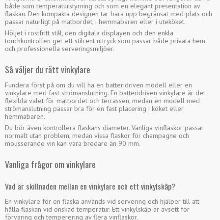
både som temperaturstyrning och som en elegant presentation av
flaskan. Den kompakta designen tar bara upp begränsat med plats och
passar naturligt på matbordet, i hemmabaren eller i uteköket.
Höljet i rostfritt stål, den digitala displayen och den enkla
touchkontrollen ger ett stilrent uttryck som passar både privata hem
och professionella serveringsmiljöer.
Så väljer du rätt vinkylare
Fundera först på om du vill ha en batteridriven modell eller en
vinkylare med fast strömanslutning. En batteridriven vinkylare är det
flexibla valet för matbordet och terrassen, medan en modell med
strömanslutning passar bra för en fast placering i köket eller
hemmabaren.
Du bör även kontrollera flaskans diameter. Vanliga vinflaskor passar
normalt utan problem, medan vissa flaskor för champagne och
mousserande vin kan vara bredare än 90 mm.
Vanliga frågor om vinkylare
Vad är skillnaden mellan en vinkylare och ett vinkylskåp?
En vinkylare för en flaska används vid servering och hjälper till att
hålla flaskan vid önskad temperatur. Ett vinkylskåp är avsett för
förvaring och temperering av flera vinflaskor.