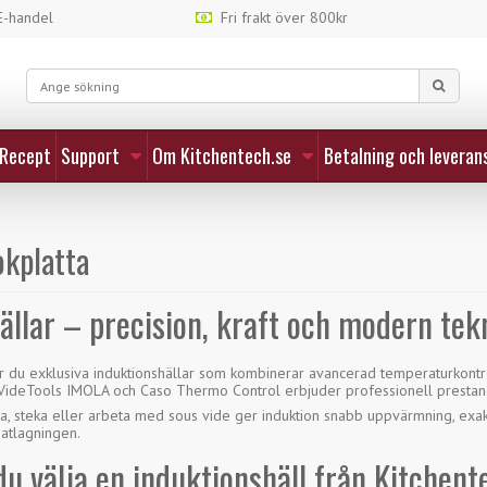
-handel
Fri frakt över 800kr
Recept
Support
Om Kitchentech.se
Betalning och leveran
okplatta
ällar – precision, kraft och modern tek
tar du exklusiva induktionshällar som kombinerar avancerad temperaturkon
sVideTools IMOLA och Caso Thermo Control erbjuder professionell presta
a, steka eller arbeta med sous vide ger induktion snabb uppvärmning, exak
matlagningen.
du välja en induktionshäll från Kitchent