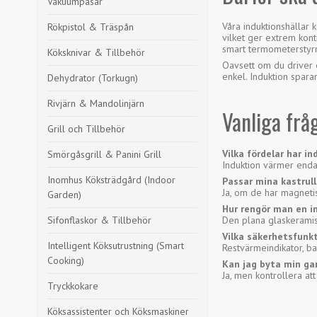
Vakuumpåsar
Våra induktionshällar 
Rökpistol & Träspån
vilket ger extrem kon
smart termometerstyrn
Köksknivar & Tillbehör
Oavsett om du driver 
enkel. Induktion spara
Dehydrator (Torkugn)
Rivjärn & Mandolinjärn
Vanliga frå
Grill och Tillbehör
Vilka fördelar har i
Smörgåsgrill & Panini Grill
Induktion värmer enda
Inomhus Köksträdgård (Indoor
Passar mina kastrull
Ja, om de har magneti
Garden)
Hur rengör man en i
Sifonflaskor & Tillbehör
Den plana glaskeramis
Vilka säkerhetsfunk
Intelligent Köksutrustning (Smart
Restvärmeindikator, ba
Cooking)
Kan jag byta min gam
Ja, men kontrollera att
Tryckkokare
Köksassistenter och Köksmaskiner