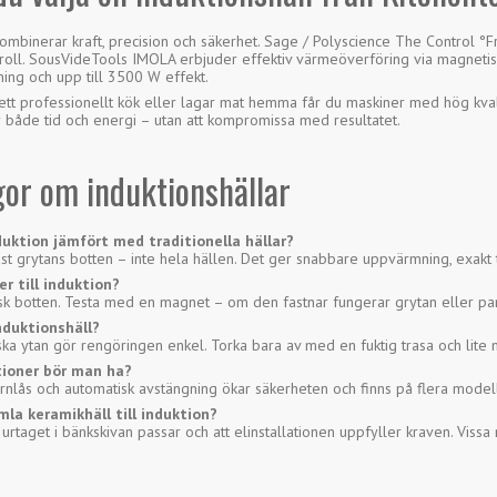
kombinerar kraft, precision och säkerhet. Sage / Polyscience The Control °
troll. SousVideTools IMOLA erbjuder effektiv värmeöverföring via magneti
ing och upp till 3500 W effekt.
ett professionellt kök eller lagar mat hemma får du maskiner med hög kva
r både tid och energi – utan att kompromissa med resultatet.
gor om induktionshällar
nduktion jämfört med traditionella hällar?
st grytans botten – inte hela hällen. Det ger snabbare uppvärmning, exakt
er till induktion?
sk botten. Testa med en magnet – om den fastnar fungerar grytan eller pan
nduktionshäll?
ka ytan gör rengöringen enkel. Torka bara av med en fuktig trasa och lite
tioner bör man ha?
rnlås och automatisk avstängning ökar säkerheten och finns på flera modelle
la keramikhäll till induktion?
 urtaget i bänkskivan passar och att elinstallationen uppfyller kraven. Vissa