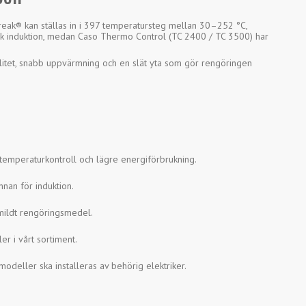
Freak® kan ställas in i 397 temperatursteg mellan 30–252 °C,
sk induktion, medan Caso Thermo Control (TC 2400 / TC 3500) har
litet, snabb uppvärmning och en slät yta som gör rengöringen
 temperaturkontroll och lägre energiförbrukning.
nan för induktion.
 mildt rengöringsmedel.
r i vårt sortiment.
 modeller ska installeras av behörig elektriker.