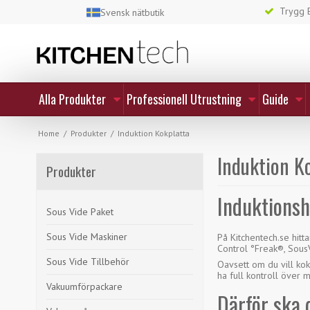
Trygg E
Svensk nätbutik
Alla Produkter
Professionell Utrustning
Guide
Home
/
Produkter
/
Induktion Kokplatta
Induktion K
Produkter
Induktionsh
Sous Vide Paket
Sous Vide Maskiner
På Kitchentech.se hit
Control °Freak®, Sou
Sous Vide Tillbehör
Oavsett om du vill kok
ha full kontroll över 
Vakuumförpackare
Därför ska 