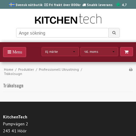
Svensk nätbutik
Fri frakt över 800kr
Snabb leverans
4,7
Home
/
Produkter
/
Professionell Utrustning
/
Träkolsugn
Träkolsugn
KitchenTech
Pumpvägen 2
243 41 Höör