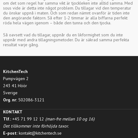
om det som regel har samma vikt är tjockleken inte alltid samma. Med
sous vide är detta inte något problem. Du tillagar vid den temperatur
du önskar uppnå i maten. Och som redan nämnt ovanför är tiden inte
den angörande faktorn. Så efter 1-2 timmar är alla biffarna perfekt
röda hela vägen igenom – både den tunna och den tjocka.
Så oavsett vad du tillagar, uppnår du en likformighet som du inte
uppnår med andra tillagningsmetoder. Du är säkrad samma perfekta
resultat varje gång.
KitchenTech
Pumpvägen 2
243 41 Höör
Sverige
Org. nr:
502086-3121
KONTAKT
Tlf.:
+45 71 99 12 12
(man-fre mellan 10 og 16)
Det tillkommer inte förhöjda taxor.
E-post:
kontakt@kitchentech.se