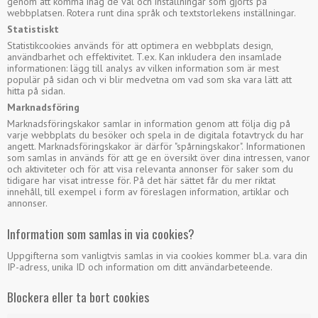
genom att komma ihåg de val och inställningar som gjorts på
webbplatsen. Rotera runt dina språk och textstorlekens inställningar.
Statistiskt
Statistikcookies används för att optimera en webbplats design,
användbarhet och effektivitet. T.ex. Kan inkludera den insamlade
informationen: lägg till analys av vilken information som är mest
populär på sidan och vi blir medvetna om vad som ska vara lätt att
hitta på sidan.
Marknadsföring
Marknadsföringskakor samlar in information genom att följa dig på
varje webbplats du besöker och spela in de digitala fotavtryck du har
angett. Marknadsföringskakor är därför "spårningskakor". Informationen
som samlas in används för att ge en översikt över dina intressen, vanor
och aktiviteter och för att visa relevanta annonser för saker som du
tidigare har visat intresse för. På det här sättet får du mer riktat
innehåll, till exempel i form av föreslagen information, artiklar och
annonser.
Information som samlas in via cookies?
Uppgifterna som vanligtvis samlas in via cookies kommer bl.a. vara din
IP-adress, unika ID och information om ditt användarbeteende.
Blockera eller ta bort cookies