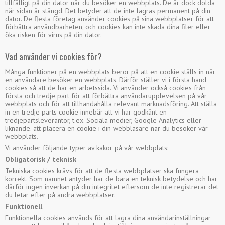
tillfälligt på din dator när du besöker en webbplats. De är dock dolda
när sidan är stängd. Det betyder att de inte lagras permanent på din
dator. De flesta företag använder cookies på sina webbplatser för att
förbättra användbarheten, och cookies kan inte skada dina filer eller
öka risken för virus på din dator.
Vad använder vi cookies för?
Många funktioner på en webbplats beror på att en cookie ställs in när
en användare besöker en webbplats. Därför ställer vi i första hand
cookies så att de har en arbetssida. Vi använder också cookies från
första och tredje part för att förbättra användarupplevelsen på vår
webbplats och för att tillhandahålla relevant marknadsföring. Att ställa
in en tredje parts cookie innebär att vi har godkänt en
tredjepartsleverantör, t.ex. Sociala medier, Google Analytics eller
liknande. att placera en cookie i din webbläsare när du besöker vår
webbplats.
Vi använder följande typer av kakor på vår webbplats:
Obligatorisk / teknisk
Tekniska cookies krävs för att de flesta webbplatser ska fungera
korrekt. Som namnet antyder har de bara en teknisk betydelse och har
därför ingen inverkan på din integritet eftersom de inte registrerar det
du letar efter på andra webbplatser.
Funktionell
Funktionella cookies används för att lagra dina användarinställningar