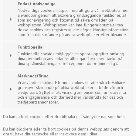
Endast nödvändiga
Nödvändiga cookies hjälper med att göra vår webbplats mer
användbar genom att aktivera grundläggande funktioner, så
som sidnavigering och åtkomst till säkra områden på
webbplatsen. Webbplatsen kan inte fungera optimalt utan
dessa cookies och registrerar inte någon känsligt information
som från ditt surfande på andra webbplatser eller liknande.
Cookie (kaka):
Upphör:
Funktionella
Funktionella cookies möjliggör att spara uppgifter omkring
PHPSESSID
Session
dina personliga användarinställningar. T.ex. med tanke på
Ursprung:
dina språkinställningar eller regionen du befinner dig i.
System
Beskrivning:
Cookie (kaka):
Upphör:
Marknadsföring
This cookie is used by the server to keep track of your
session.
Vi använder marknadsföringscookies till att spåra besökare
__Secure-3PSIDCC
2 years
gränsöverskridande på olika webbplatser – både vår och
Ursprung:
cookie_consent
tredje part. Syftet är att visa dig annonser som är relevanta
1 year
Google
och engagerande och därmed mer värdefulla för oss och
Ursprung:
tredjepartsannonsörer.
Beskrivning:
System
Used for targeting purposes to build a profile of the
Beskrivning:
visitor's interests in order to show relevant and
Cookie (kaka):
Upphör:
This cookie is used to enforce your preferences in
personalised Google advertising.
Du kan ta bort cookies eller dra tillbaka ditt samtycke när som helst
relation to cookies.
_fbp
3
__Secure-1PAPISID
2 years
months
Du kan blockera eller ta bort cookies på denna webbplats genom att
Ursprung:
_GRECAPTCHA
6
Ursprung:
dra tillbaka ditt samtycke eller inaktivera dem i dina
months
Facebook
Ursprung: